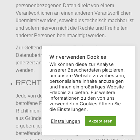
personenbezogenen Daten direkt von einem
Verantwortlichen an einen anderen Verantwortlichen
übermittelt werden, soweit dies technisch machbar ist
und sofern hiervon nicht die Rechte und Freiheiten
anderer Personen beeinträchtigt werden.
Zur Geltendmachung des Rechts auf
Datenübertragbarkeit kann sich die betroffene Person
Wir verwenden Cookies
jederzeit an einen Mitarbeiter der Schuhladen Roth
Wir können diese zur Analyse
unserer Besucherdaten platzieren,
wenden.
um unsere Website zu verbessern,
personalisierte Inhalte anzuzeigen
RECHT AUF WIDERSPRUCH
und Ihnen ein großartiges Website-
Erlebnis zu bieten. Für weitere
Jede von der Verarbeitung personenbezogener Daten
Informationen zu den von uns
betroffene Person hat das vom Europäischen
verwendeten Cookies öffnen Sie
die Einstellungen.
Richtlinien- und Verordnungsgeber gewährte Recht,
aus Gründen, die sich aus ihrer besonderen Situation
Einstellungen
Akzeptieren
ergeben, jederzeit gegen die Verarbeitung sie
betreffender personenbezogener Daten, die aufgrund