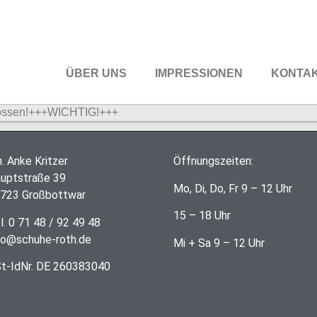
ÜBER UNS
IMPRESSIONEN
KONTAK
lossen!+++WICHTIG!+++
h. Anke Kritzer
Öffnungszeiten:
uptstraße 39
Mo, Di, Do, Fr 9 – 12 Uhr
723 Großbottwar
15 – 18 Uhr
l. 0 71 48 / 92 49 48
fo@schuhe-roth.de
Mi + Sa 9 – 12 Uhr
t-IdNr. DE 260383040