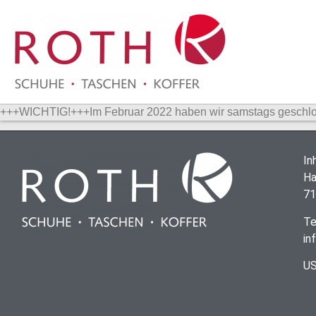
+++WICHTIG!+++Im Februar 2022 haben wir samstags gesch
In
Ha
71
Te
in
US